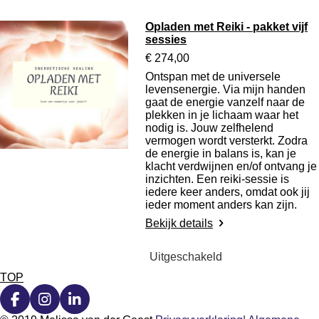
Opladen met Reiki - pakket vijf
sessies
€ 274,00
Ontspan met de universele
levensenergie. Via mijn handen
gaat de energie vanzelf naar de
plekken in je lichaam waar het
nodig is. Jouw zelfhelend
vermogen wordt versterkt. Zodra
de energie in balans is, kan je
klacht verdwijnen en/of ontvang je
inzichten. Een reiki-sessie is
iedere keer anders, omdat ook jij
ieder moment anders kan zijn.
Bekijk details
Uitgeschakeld
TOP
F
I
L
a
n
i