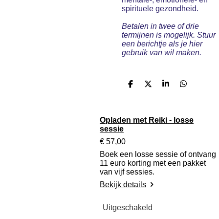
spirituele gezondheid.
Betalen in twee of drie
termijnen is mogelijk. Stuur
een berichtje als je hier
gebruik van wil maken.
D
D
S
D
e
e
h
e
l
e
a
l
e
l
r
e
n
e
n
Opladen met Reiki - losse
sessie
€ 57,00
Boek een losse sessie of ontvang
11 euro korting met een pakket
van vijf sessies.
Bekijk details
Uitgeschakeld