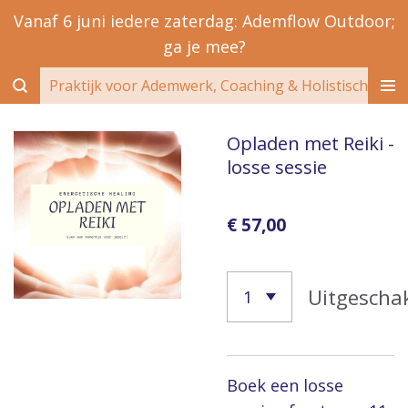
Vanaf 6 juni iedere zaterdag: Ademflow Outdoor;
Ga
ga je mee?
direct
naar
Praktijk voor Ademwerk, Coaching & Holistische EM
de
hoofdinhoud
Opladen met Reiki -
losse sessie
€ 57,00
Uitgescha
Boek een losse