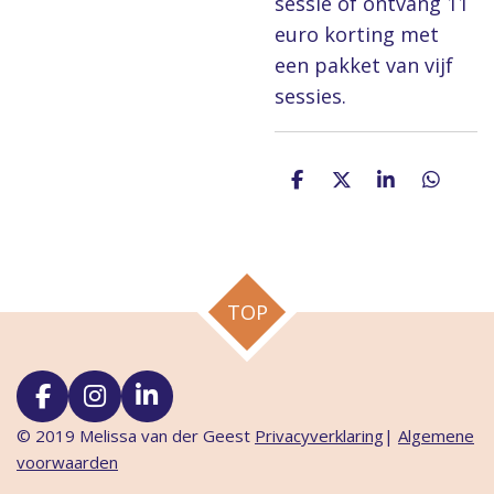
sessie of ontvang 11
euro korting met
een pakket van vijf
sessies.
D
D
S
D
e
e
h
e
l
e
a
l
e
l
r
e
n
e
n
TOP
F
I
L
a
n
i
© 2019 Melissa van der Geest
Privacyverklaring
|
Algemene
c
s
n
voorwaarden
e
t
k