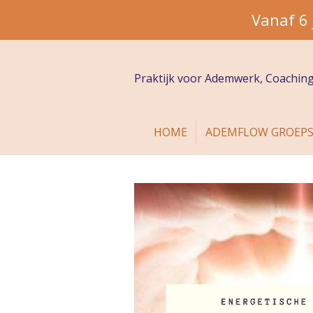
Vanaf 6 
Ga
direct
naar
Praktijk voor Ademwerk, Coachin
de
hoofdinhoud
HOME
ADEMFLOW GROEPS