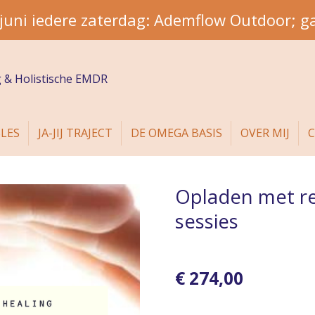
juni iedere zaterdag: Ademflow Outdoor; g
g & Holistische EMDR
LES
JA-JIJ TRAJECT
DE OMEGA BASIS
OVER MIJ
Opladen met reik
sessies
€ 274,00