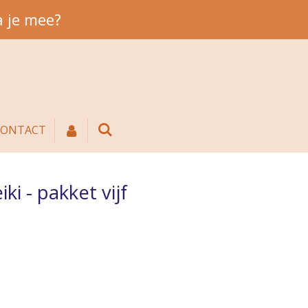
a je mee?
CONTACT
i - pakket vijf