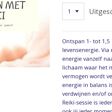
Uitges
Ontspan 1- tot 1,5
levensenergie. Via
energie vanzelf naa
lichaam waar het n
vermogen wordt ver
energie in balans is
verdwijnen en/of o
Reiki-sessie is ied
ook jij ieder mome